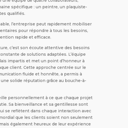
 une équipe de quatre collaborateurs,
ine spécifique : un peintre, un plaquiste-
tes qualifiés.
iable, l’entreprise peut rapidement mobiliser
ntaires pour répondre à tous les besoins,
ention rapide et efficace.
ture, c’est son écoute attentive des besoins
constante de solutions adaptées. L’équipe
élais impartis et met un point d’honneur à
aque client. Cette approche centrée sur le
unication fluide et honnête, a permis à
e une solide réputation grâce au bouche-à-
eille personnellement à ce que chaque projet
utie. Sa bienveillance et sa gentillesse sont
i se reflètent dans chaque interaction avec
primordial que les clients soient non seulement
ué, mais également heureux de leur expérience