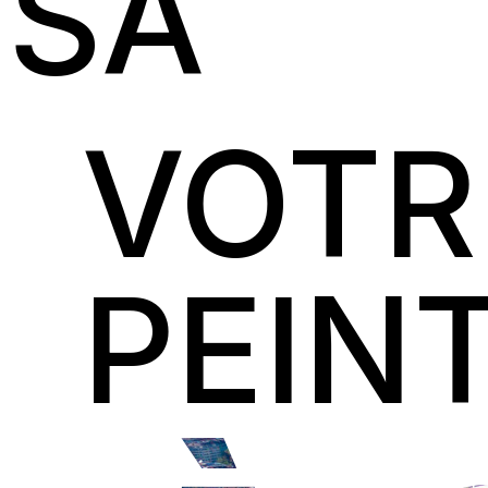
SA
VOTR
PEIN