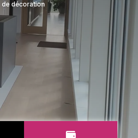
t de décoration
