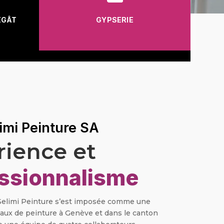
ÉGÂT
GYPSERIE
limi Peinture SA
rience et
ssionnalisme
 Selimi Peinture s’est imposée comme une
vaux de peinture à Genève et dans le canton