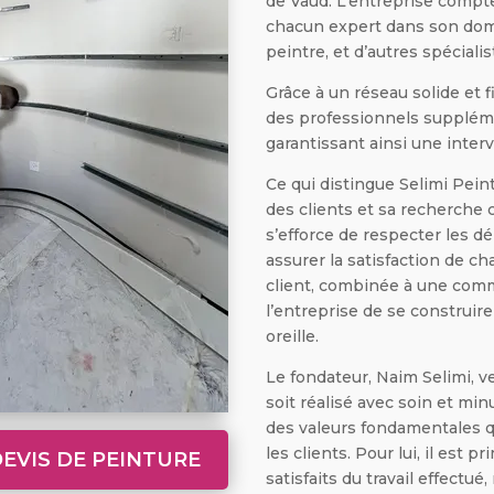
de Vaud. L’entreprise compte
chacun expert dans son doma
peintre, et d’autres spécialis
Grâce à un réseau solide et f
des professionnels suppléme
garantissant ainsi une interv
Ce qui distingue Selimi Pein
des clients et sa recherche 
s’efforce de respecter les d
assurer la satisfaction de ch
client, combinée à une comm
l’entreprise de se construir
oreille.
Le fondateur, Naim Selimi, v
soit réalisé avec soin et min
des valeurs fondamentales qu
les clients. Pour lui, il est 
EVIS DE PEINTURE
satisfaits du travail effect